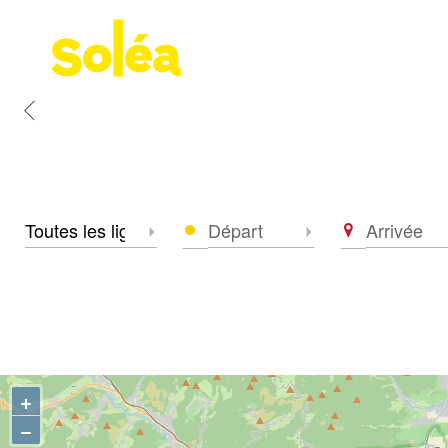
Retour
Accueil
Zone
Départ
Arrivée
Sélectionner la zone
Sélectionner le dé
+
−