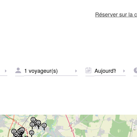
Réserver sur la c
NOMBRE
DATE
H
part
Sélectionner le départ
Sélectionner le nombre 
Sélect
DE
*
*
VOYAGEURS
*