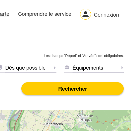
arte
Comprendre le service
Connexion
Les champs "Départ" et "Arrivée" sont obligatoires.
EURE
ÉQUIPEMENTS
de voyageurs
ionner la date
Sélectionner l'heure
Sélec
*
Rechercher